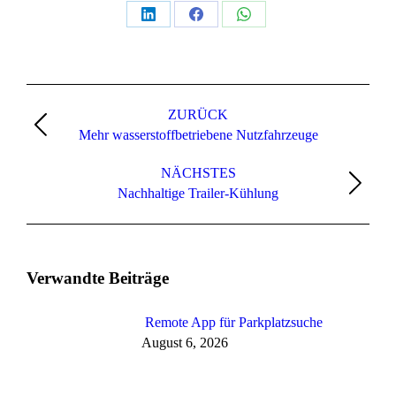
Teilen
Teilen
Teilen
auf
auf
auf
LinkedIn
Facebook
WhatsApp
Kommentarnavigation
ZURÜCK
Vorheriger
Mehr wasserstoffbetriebene Nutzfahrzeuge
Beitrag:
NÄCHSTES
Nächster
Nachhaltige Trailer-Kühlung
Beitrag:
Verwandte Beiträge
Remote App für Parkplatzsuche
August 6, 2026