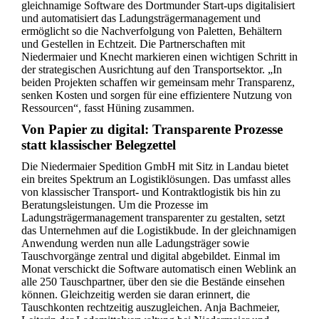
gleichnamige Software des Dortmunder Start-ups digitalisiert
und automatisiert das Ladungsträgermanagement und
ermöglicht so die Nachverfolgung von Paletten, Behältern
und Gestellen in Echtzeit. Die Partnerschaften mit
Niedermaier und Knecht markieren einen wichtigen Schritt in
der strategischen Ausrichtung auf den Transportsektor. „In
beiden Projekten schaffen wir gemeinsam mehr Transparenz,
senken Kosten und sorgen für eine effizientere Nutzung von
Ressourcen“, fasst Hüning zusammen.
Von Papier zu digital: Transparente Prozesse
statt klassischer Belegzettel
Die Niedermaier Spedition GmbH mit Sitz in Landau bietet
ein breites Spektrum an Logistiklösungen. Das umfasst alles
von klassischer Transport- und Kontraktlogistik bis hin zu
Beratungsleistungen. Um die Prozesse im
Ladungsträgermanagement transparenter zu gestalten, setzt
das Unternehmen auf die Logistikbude. In der gleichnamigen
Anwendung werden nun alle Ladungsträger sowie
Tauschvorgänge zentral und digital abgebildet. Einmal im
Monat verschickt die Software automatisch einen Weblink an
alle 250 Tauschpartner, über den sie die Bestände einsehen
können. Gleichzeitig werden sie daran erinnert, die
Tauschkonten rechtzeitig auszugleichen. Anja Bachmeier,