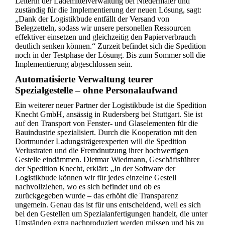
Leiterin der Lademittelverwaltung bei Niedermaier und
zuständig für die Implementierung der neuen Lösung, sagt:
„Dank der Logistikbude entfällt der Versand von
Belegzetteln, sodass wir unsere personellen Ressourcen
effektiver einsetzen und gleichzeitig den Papierverbrauch
deutlich senken können.“ Zurzeit befindet sich die Spedition
noch in der Testphase der Lösung. Bis zum Sommer soll die
Implementierung abgeschlossen sein.
Automatisierte Verwaltung teurer
Spezialgestelle – ohne Personalaufwand
Ein weiterer neuer Partner der Logistikbude ist die Spedition
Knecht GmbH, ansässig in Rudersberg bei Stuttgart. Sie ist
auf den Transport von Fenster- und Glaselementen für die
Bauindustrie spezialisiert. Durch die Kooperation mit den
Dortmunder Ladungsträgerexperten will die Spedition
Verlustraten und die Fremdnutzung ihrer hochwertigen
Gestelle eindämmen. Dietmar Wiedmann, Geschäftsführer
der Spedition Knecht, erklärt: „In der Software der
Logistikbude können wir für jedes einzelne Gestell
nachvollziehen, wo es sich befindet und ob es
zurückgegeben wurde – das erhöht die Transparenz
ungemein. Genau das ist für uns entscheidend, weil es sich
bei den Gestellen um Spezialanfertigungen handelt, die unter
Umständen extra nachproduziert werden müssen und bis zu