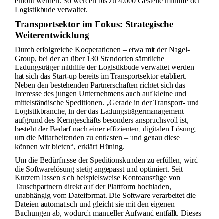
erhöht werden. So werden bis zu 4.000 Gestelle mithilfe der
Logistikbude verwaltet.
Transportsektor im Fokus: Strategische
Weiterentwicklung
Durch erfolgreiche Kooperationen – etwa mit der Nagel-
Group, bei der an über 130 Standorten sämtliche
Ladungsträger mithilfe der Logistikbude verwaltet werden –
hat sich das Start-up bereits im Transportsektor etabliert.
Neben den bestehenden Partnerschaften richtet sich das
Interesse des jungen Unternehmens auch auf kleine und
mittelständische Speditionen. „Gerade in der Transport- und
Logistikbranche, in der das Ladungsträgermanagement
aufgrund des Kerngeschäfts besonders anspruchsvoll ist,
besteht der Bedarf nach einer effizienten, digitalen Lösung,
um die Mitarbeitenden zu entlasten – und genau diese
können wir bieten“, erklärt Hüning.
Um die Bedürfnisse der Speditionskunden zu erfüllen, wird
die Softwarelösung stetig angepasst und optimiert. Seit
Kurzem lassen sich beispielsweise Kontoauszüge von
Tauschpartnern direkt auf der Plattform hochladen,
unabhängig vom Dateiformat. Die Software verarbeitet die
Dateien automatisch und gleicht sie mit den eigenen
Buchungen ab, wodurch manueller Aufwand entfällt. Dieses