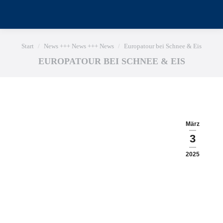
Sie befinden sich hier:
Start
News +++ News +++ News
Europatour bei Schnee & Eis
EUROPATOUR BEI SCHNEE & EIS
März
3
2025