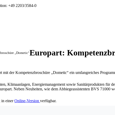
tion: +49 2203/3584-0
Europart: Kompetenzbr
broschüre „Dometic“
part mit der Kompetenzbroschüre „Dometic“ ein umfangreiches Progra
räten, Klimaanlagen, Energiemanagement sowie Sanitärprodukten für d
n Europart. Neben Neuheiten, wie dem Abbiegeassistenten BVS 71000
 in einer
Online-Version
verfügbar.