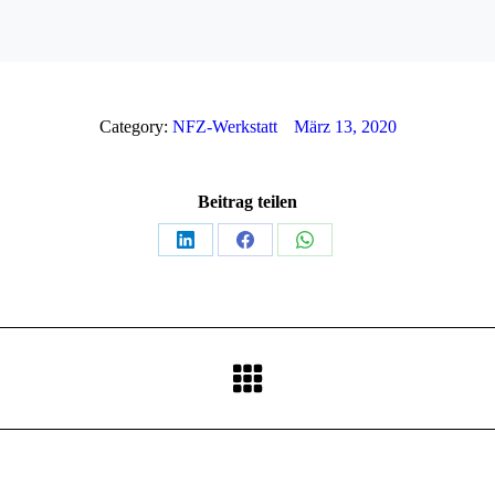
Category:
NFZ-Werkstatt
März 13, 2020
Beitrag teilen
Teilen
Teilen
Teilen
auf
auf
auf
LinkedIn
Facebook
WhatsApp
Nächster
Beitrag: