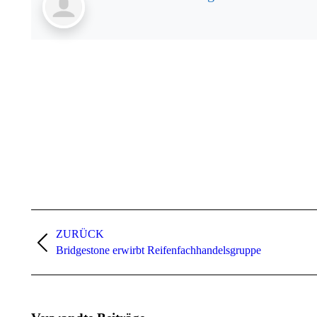
Kommentarnavigation
ZURÜCK
Vorheriger
Bridgestone erwirbt Reifenfachhandelsgruppe
Beitrag: