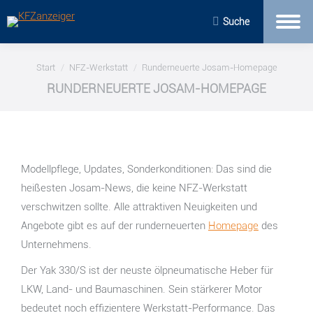
Suche
Sie befinden sich hier:
Start
NFZ-Werkstatt
Runderneuerte Josam-Homepage
RUNDERNEUERTE JOSAM-HOMEPAGE
Modellpflege, Updates, Sonderkonditionen: Das sind die
heißesten Josam-News, die keine NFZ-Werkstatt
verschwitzen sollte. Alle attraktiven Neuigkeiten und
Angebote gibt es auf der runderneuerten
Homepage
des
Unternehmens.
Der Yak 330/S ist der neuste ölpneumatische Heber für
LKW, Land- und Baumaschinen. Sein stärkerer Motor
bedeutet noch effizientere Werkstatt-Performance. Das