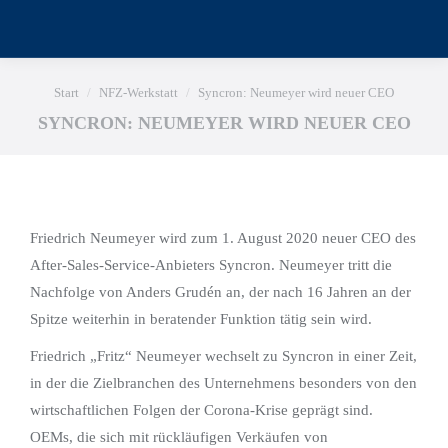
Sie befinden sich hier:
Start
NFZ-Werkstatt
Syncron: Neumeyer wird neuer CEO
SYNCRON: NEUMEYER WIRD NEUER CEO
Friedrich Neumeyer wird zum 1. August 2020 neuer CEO des
After-Sales-Service-Anbieters Syncron. Neumeyer tritt die
Nachfolge von Anders Grudén an, der nach 16 Jahren an der
Spitze weiterhin in beratender Funktion tätig sein wird.
Friedrich „Fritz“ Neumeyer wechselt zu Syncron in einer Zeit,
in der die Zielbranchen des Unternehmens besonders von den
wirtschaftlichen Folgen der Corona-Krise geprägt sind.
OEMs, die sich mit rückläufigen Verkäufen von