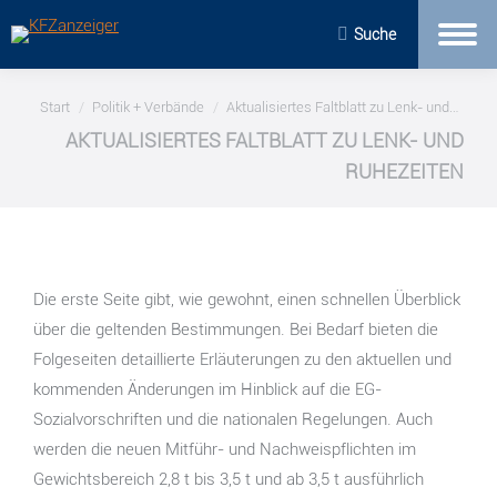
Suche
Sie befinden sich hier:
Start
Politik + Verbände
Aktualisiertes Faltblatt zu Lenk- und…
AKTUALISIERTES FALTBLATT ZU LENK- UND
RUHEZEITEN
Die erste Seite gibt, wie gewohnt, einen schnellen Überblick
über die geltenden Bestimmungen. Bei Bedarf bieten die
Folgeseiten detaillierte Erläuterungen zu den aktuellen und
kommenden Änderungen im Hinblick auf die EG-
Sozialvorschriften und die nationalen Regelungen. Auch
werden die neuen Mitführ- und Nachweispflichten im
Gewichtsbereich 2,8 t bis 3,5 t und ab 3,5 t ausführlich