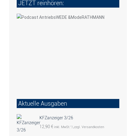
JETZT reinhören:
Aktuelle Ausgaben
KFZanzeiger 3/26
12,90
€
inkl. MwSt.“/„zzgl. Versandkosten