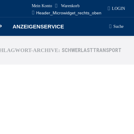
Mein Konto
Warenkorb
LOGIN
Header_Microwidget_rechts_oben
P
ANZEIGENSERVICE
Suche
SCHWERLASTTRANSPORT
HLAGWORT-ARCHIVE: