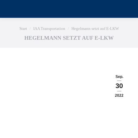
Sie befinden sich hier:
Start
IAA Transportation
Hegelmann setzt auf E-LKW
HEGELMANN SETZT AUF E-LKW
Sep.
30
2022