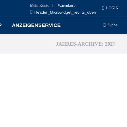
Mein Konto
Warenkorb
LOGIN
Header_Microwidget_rechts_oben
P
ANZEIGENSERVICE
Suche
Search:
2021
JAHRES-ARCHIVE:
gistikers können nun auch temperaturgeführte