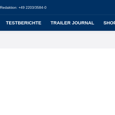
Redaktion: +49 2203/3584-0
TESTBERICHTE
TRAILER JOURNAL
SHO
t. Über die Unternehmens-Website (
www.nagel-group.com
) des Food-Lo
 berechnet und gebucht werden.
LKW