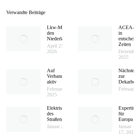
Verwandte Beiträge
Lkw-Maut in
ACEA-Vor
den
in
Niederlanden
entscheid
Zeiten
April 21,
2026
Dezember 
2025
Auf
Nächster S
Verbandsebene
zur
aktiv
Dekarboni
Februar 20,
Februar 17
2025
Elektrische Zukunft
Expertise
des
für
Straßengüterverkehrs
Europa
Januar 23, 2025
Januar
17, 2025