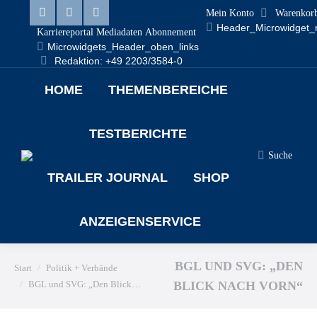
Mein Konto
Warenkor
Linkedin
Facebook
X
Header_Microwidget_
Karriereportal
Mediadaten
Abonnement
Microwidgets_Header_oben_links
page
page
page
Redaktion: +49 2203/3584-0
opens
opens
opens
HOME
THEMENBEREICHE
in
in
in
new
new
new
TESTBERICHTE
window
window
window
Search:
Suche
TRAILER JOURNAL
SHOP
ANZEIGENSERVICE
Sie befinden sich hier:
BGL UND SVG: „DEN
Start
Politik + Verbände
BGL und SVG: „Den Blick…
BLICK NACH VORN“