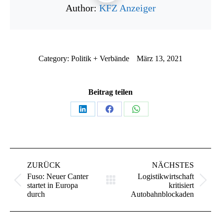
Author:
KFZ Anzeiger
Category:
Politik + Verbände
März 13, 2021
Beitrag teilen
Teilen
Teilen
Teilen
auf
auf
auf
LinkedIn
Facebook
WhatsApp
Kommentarnavigation
ZURÜCK
NÄCHSTES
Fuso: Neuer Canter
Logistikwirtschaft
Vorheriger
Nächster
startet in Europa
kritisiert
Beitrag:
Beitrag:
durch
Autobahnblockaden