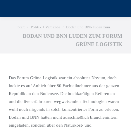
Sie befinden sich hier:
Start
Politik + Verbände
Bodan und BNN luden zum…
BODAN UND BNN LUDEN ZUM FORUM
GRÜNE LOGISTIK
Das Forum Grüne Logistik war ein absolutes Novum, doch
lockte es auf Anhieb über 80 Fachteilnehmer aus der ganzen
Republik an den Bodensee. Die hochkarätigen Referenten
und die live erfahrbaren wegweisenden Technologien waren
wohl noch nirgends in solch konzentrierter Form zu erleben.
Bodan und BNN hatten nicht ausschließlich branchenintern
eingeladen, sondern über den Naturkost- und