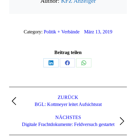
Author:
KFZ Anzeiger
Category:
Politik + Verbände
März 13, 2019
Beitrag teilen
Teilen
Teilen
Teilen
auf
auf
auf
LinkedIn
Facebook
WhatsApp
Kommentarnavigation
ZURÜCK
Vorheriger
BGL: Kottmeyer leitet Aufsichtsrat
Beitrag:
NÄCHSTES
Nächster
Digitale Frachtdokumente: Feldversuch gestartet
Beitrag: