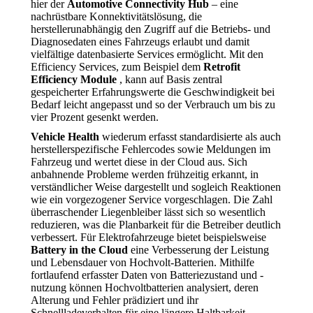
hier der
Automotive Connectivity Hub
– eine
nachrüstbare Konnektivitätslösung, die
herstellerunabhängig den Zugriff auf die Betriebs- und
Diagnosedaten eines Fahrzeugs erlaubt und damit
vielfältige datenbasierte Services ermöglicht. Mit den
Efficiency Services, zum Beispiel dem
Retrofit
Efficiency Module
, kann auf Basis zentral
gespeicherter Erfahrungswerte die Geschwindigkeit bei
Bedarf leicht angepasst und so der Verbrauch um bis zu
vier Prozent gesenkt werden.
Vehicle Health
wiederum erfasst standardisierte als auch
herstellerspezifische Fehlercodes sowie Meldungen im
Fahrzeug und wertet diese in der Cloud aus. Sich
anbahnende Probleme werden frühzeitig erkannt, in
verständlicher Weise dargestellt und sogleich Reaktionen
wie ein vorgezogener Service vorgeschlagen. Die Zahl
überraschender Liegenbleiber lässt sich so wesentlich
reduzieren, was die Planbarkeit für die Betreiber deutlich
verbessert. Für Elektrofahrzeuge bietet beispielsweise
Battery in the Cloud
eine Verbesserung der Leistung
und Lebensdauer von Hochvolt-Batterien. Mithilfe
fortlaufend erfasster Daten von Batteriezustand und -
nutzung können Hochvoltbatterien analysiert, deren
Alterung und Fehler prädiziert und ihr
Schnellladeverhalten für eine längere Haltbarkeit