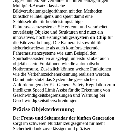
zugeschnitten. Sie verbindet mit ihrem einzigartigen
Multipfad-Ansatz klassische
Bildverarbeitungsalgorithmen mit den Methoden
künstlicher Intelligenz und spielt damit eine
Schlüsselrolle für hochleistungsfähige
Fahrerassistenzsysteme. Sie erkennt und verarbeitet
zuverlässig Objekte und Strukturen und nutzt ein
innovatives, hochleistungsfähiges
System-on-Chip
für
die Bildverarbeitung. Die Kamera ist sowohl für
sicherheitsrelevante als auch komfortsteigernde
Fahrerassistenzsysteme wie zum Beispiel den
Spurhalteassistenten ausgelegt, unterstützt aber auch
objektbasierte Funktionen wie die automatische
Notbremsung. Zusätzlich können weitere Funktionen
wie die Verkehrszeichenerkennung realisiert werden.
Damit unterstützt das System die gesetzlichen
Anforderungen der EU General Safety Regulation zum
Intelligent Speed Limit Assist für die Erkennung von
Geschwindigkeitsbegrenzungen und Warnung bei
Geschwindigkeitsüberschreitungen.
Präzise Objekterkennung
Der
Front- und Seitenradar der fünften Generation
sorgt im schweren Nutzfahrzeugsegment für mehr
Sicherheit dank zuverlässiger und präziser