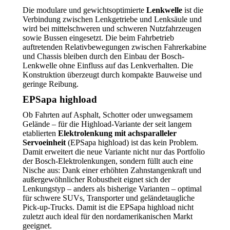
Die modulare und gewichtsoptimierte
Lenkwelle
ist die
Verbindung zwischen Lenkgetriebe und Lenksäule und
wird bei mittelschweren und schweren Nutzfahrzeugen
sowie Bussen eingesetzt. Die beim Fahrbetrieb
auftretenden Relativbewegungen zwischen Fahrerkabine
und Chassis bleiben durch den Einbau der Bosch-
Lenkwelle ohne Einfluss auf das Lenkverhalten. Die
Konstruktion überzeugt durch kompakte Bauweise und
geringe Reibung.
EPSapa highload
Ob Fahrten auf Asphalt, Schotter oder unwegsamem
Gelände – für die Highload-Variante der seit langem
etablierten
Elektrolenkung mit achsparalleler
Servoeinheit
(EPSapa highload) ist das kein Problem.
Damit erweitert die neue Variante nicht nur das Portfolio
der Bosch-Elektrolenkungen, sondern füllt auch eine
Nische aus: Dank einer erhöhten Zahnstangenkraft und
außergewöhnlicher Robustheit eignet sich der
Lenkungstyp – anders als bisherige Varianten – optimal
für schwere SUVs, Transporter und geländetaugliche
Pick-up-Trucks. Damit ist die EPSapa highload nicht
zuletzt auch ideal für den nordamerikanischen Markt
geeignet.