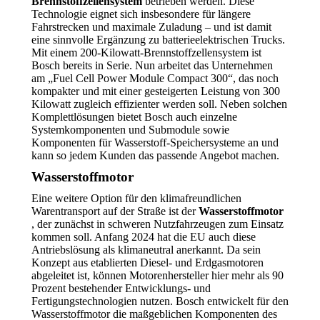
Brennstoffzellensystem
betrieben werden. Diese
Technologie eignet sich insbesondere für längere
Fahrstrecken und maximale Zuladung – und ist damit
eine sinnvolle Ergänzung zu batterieelektrischen Trucks.
Mit einem 200-Kilowatt-Brennstoffzellensystem ist
Bosch bereits in Serie. Nun arbeitet das Unternehmen
am „Fuel Cell Power Module Compact 300“, das noch
kompakter und mit einer gesteigerten Leistung von 300
Kilowatt zugleich effizienter werden soll. Neben solchen
Komplettlösungen bietet Bosch auch einzelne
Systemkomponenten und Submodule sowie
Komponenten für Wasserstoff-Speichersysteme an und
kann so jedem Kunden das passende Angebot machen.
Wasserstoffmotor
Eine weitere Option für den klimafreundlichen
Warentransport auf der Straße ist der
Wasserstoffmotor
, der zunächst in schweren Nutzfahrzeugen zum Einsatz
kommen soll. Anfang 2024 hat die EU auch diese
Antriebslösung als klimaneutral anerkannt. Da sein
Konzept aus etablierten Diesel- und Erdgasmotoren
abgeleitet ist, können Motorenhersteller hier mehr als 90
Prozent bestehender Entwicklungs- und
Fertigungstechnologien nutzen. Bosch entwickelt für den
Wasserstoffmotor die maßgeblichen Komponenten des