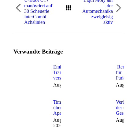
U-Boot U17
Liqui Moly auf
manövriert auf
der
Vorheriger
Nächster
30 Scheuerle
Automechanika
Beitrag:
Beitrag:
InterCombi
zweigleisig
Achslinien
aktiv
Verwandte Beiträge
Emissionsfreies
Remote A
Transportangebot
für
verstärkt
Parkplatz
August 7, 2026
August 6,
Timocom
Veränderu
übernimmt
der cellcen
Aparkado
Geschäfts
August 4,
August 3,
2026