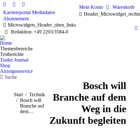
Mein Konto
Warenkorb
Linkedin
Facebook
X
Karriereportal
Mediadaten
Header_Microwidget_recht
page
page
page
Abonnement
opens
opens
opens
Microwidgets_Header_oben_links
in
in
in
Redaktion: +49 2203/3584-0
new
new
new
window
window
window
Home
Themenbereiche
Testberichte
Trailer Journal
Shop
Anzeigenservice
Search:
Suche
Bosch will
Branche auf dem
Sie befinden sich hier:
Start
Technik
Bosch will
Branche auf
Weg in die
dem…
Zukunft begleiten