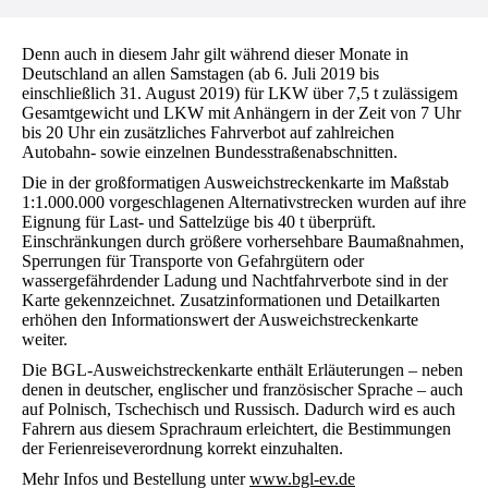
Denn auch in diesem Jahr gilt während dieser Monate in
Deutschland an allen Samstagen (ab 6. Juli 2019 bis
einschließlich 31. August 2019) für LKW über 7,5 t zulässigem
Gesamtgewicht und LKW mit Anhängern in der Zeit von 7 Uhr
bis 20 Uhr ein zusätzliches Fahrverbot auf zahlreichen
Autobahn- sowie einzelnen Bundesstraßenabschnitten.
Die in der großformatigen Ausweichstreckenkarte im Maßstab
1:1.000.000 vorgeschlage­nen Alternativstrecken wurden auf ihre
Eignung für Last- und Sattelzüge bis 40 t überprüft.
Einschränkungen durch größere vorhersehbare Baumaßnahmen,
Sperrungen für Transporte von Gefahrgütern oder
wassergefährdender Ladung und Nachtfahrverbote sind in der
Karte gekennzeichnet. Zusatzinformationen und Detailkarten
erhöhen den Informationswert der Ausweichstreckenkarte
weiter.
Die BGL-Ausweichstreckenkarte enthält Erläuterungen – neben
denen in deutscher, englischer und französischer Sprache – auch
auf Polnisch, Tschechisch und Russisch. Dadurch wird es auch
Fahrern aus diesem Sprachraum erleichtert, die Bestimmungen
der Ferienreiseverordnung korrekt einzuhalten.
Mehr Infos und Bestellung unter
www.bgl-ev.de