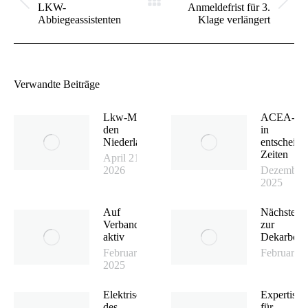
Vorheriger
Nächster
LKW-
Anmeldefrist für 3.
Beitrag:
Beitrag:
Abbiegeassistenten
Klage verlängert
Verwandte Beiträge
Lkw-Maut in
ACEA-Vor
den
in
Niederlanden
entscheid
Zeiten
April 21,
2026
Dezember 
2025
Auf
Nächster S
Verbandsebene
zur
aktiv
Dekarboni
Februar 20,
Februar 17
2025
Elektrische Zukunft
Expertise
des
für