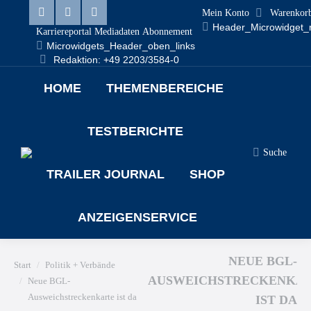
Mein Konto
Warenkor
Linkedin
Facebook
X
Header_Microwidget_
Karriereportal
Mediadaten
Abonnement
Microwidgets_Header_oben_links
page
page
page
Redaktion: +49 2203/3584-0
opens
opens
opens
HOME
THEMENBEREICHE
in
in
in
new
new
new
TESTBERICHTE
window
window
window
Search:
Suche
TRAILER JOURNAL
SHOP
ANZEIGENSERVICE
Sie befinden sich hier:
NEUE BGL-
Start
Politik + Verbände
AUSWEICHSTRECKENKA
Neue BGL-
Ausweichstreckenkarte ist da
IST DA