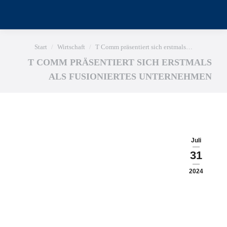
Sie befinden sich hier:
Start
Wirtschaft
T Comm präsentiert sich erstmals…
T COMM PRÄSENTIERT SICH ERSTMALS
ALS FUSIONIERTES UNTERNEHMEN
Juli
31
2024