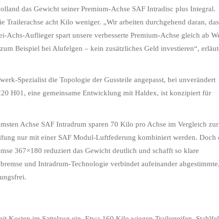
land das Gewicht seiner Premium-Achse SAF Intradisc plus Integral.
e Trailerachse acht Kilo weniger. „Wir arbeiten durchgehend daran, das
i-Achs-Auflieger spart unsere verbesserte Premium-Achse gleich ab W
um Beispiel bei Alufelgen – kein zusätzliches Geld investieren“, erläut
erk-Spezialist die Topologie der Gussteile angepasst, bei unverändert
20 H01, eine gemeinsame Entwicklung mit Haldex, ist konzipiert für
msten Achse SAF Intradrum sparen 70 Kilo pro Achse im Vergleich zur
ifung nur mit einer SAF Modul-Luftfederung kombiniert werden. Doch 
se 367×180 reduziert das Gewicht deutlich und schafft so klare
elbremse und Intradrum-Technologie verbindet aufeinander abgestimmte
ungsfrei.
it Kosten im Sattelzug ein. Etwa 160 Kilo wiegen Trailerreifen, Stahlfe