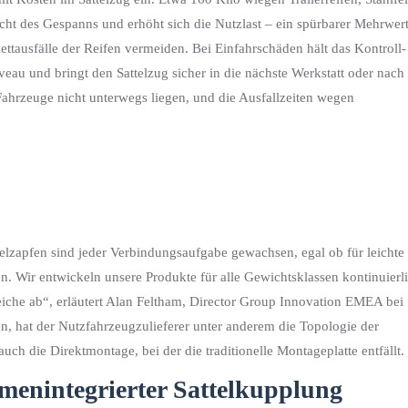
ht des Gespanns und erhöht sich die Nutzlast – ein spürbarer Mehrwert
ttausfälle der Reifen vermeiden. Bei Einfahrschäden hält das Kontroll-
eau und bringt den Sattelzug sicher in die nächste Werkstatt oder nach
ahrzeuge nicht unterwegs liegen, und die Ausfallzeiten wegen
lzapfen sind jeder Verbindungsaufgabe gewachsen, egal ob für leichte
n. Wir entwickeln unsere Produkte für alle Gewichtsklassen kontinuierl
iche ab“, erläutert Alan Feltham, Director Group Innovation EMEA bei
, hat der Nutzfahrzeugzulieferer unter anderem die Topologie der
auch die Direktmontage, bei der die traditionelle Montageplatte entfällt.
menintegrierter Sattelkupplung