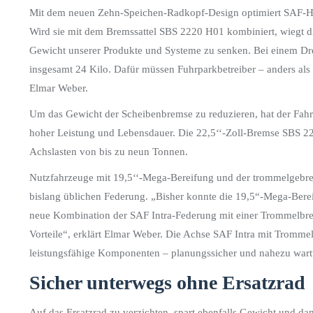
Mit dem neuen Zehn-Speichen-Radkopf-Design optimiert SAF-Hol
Wird sie mit dem Bremssattel SBS 2220 H01 kombiniert, wiegt di
Gewicht unserer Produkte und Systeme zu senken. Bei einem Dre
insgesamt 24 Kilo. Dafür müssen Fuhrparkbetreiber – anders als z
Elmar Weber.
Um das Gewicht der Scheibenbremse zu reduzieren, hat der Fahrw
hoher Leistung und Lebensdauer. Die 22,5‘‘-Zoll-Bremse SBS 22
Achslasten von bis zu neun Tonnen.
Nutzfahrzeuge mit 19,5‘‘-Mega-Bereifung und der trommelgebre
bislang üblichen Federung. „Bisher konnte die 19,5“-Mega-Bere
neue Kombination der SAF Intra-Federung mit einer Trommelbrem
Vorteile“, erklärt Elmar Weber. Die Achse SAF Intra mit Tromm
leistungsfähige Komponenten – planungssicher und nahezu wart
Sicher unterwegs ohne Ersatzrad
Auf das Ersatzrad zu verzichten, spart ebenfalls Gewicht und dam