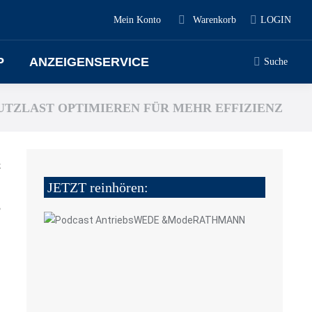
Mein Konto
Warenkorb
LOGIN
P
ANZEIGENSERVICE
Suche
UTZLAST OPTIMIEREN FÜR MEHR EFFIZIENZ
z
JETZT reinhören:
5