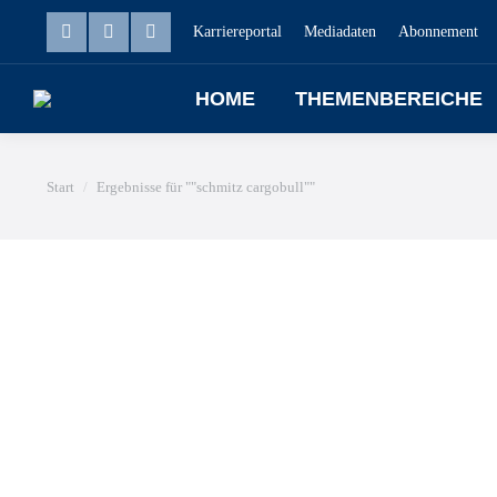
Karriereportal
Mediadaten
Abonnement
HOME
THEMENBEREICHE
Sie befinden sich hier:
Start
Ergebnisse für ""schmitz cargobull""