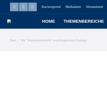
Karriereportal
Mediadaten
Abonnement
HOME
THEMENBEREICHE
Sie befinden sich hier:
Start
Mit "Schwerlastverkehr" verschlagwortete Einträge