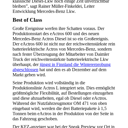
klassische Diesel-Lkw noch einige Zeit unverzichtbar
bleiben”, sagt Rainer Müller-Finkeldei, Leiter
Entwicklung Mercedes-Benz Lkw.
Best of Class
Große Ereignisse werfen ihre Schatten voraus. Der
Produktionsstart des eActros 600 und des neuen
Mercedes-Benz Actros Diesel ist so ein Großereignis.
Der eActros 600 ist nicht nur der reichweitenstärkste rein
batterieelektrische Actros von Mercedes-Benz, sondern
nach fester Überzeugung der Mitarbeiter von Daimler
Truck der reichweitenstärkste batterieelektrische Lkw
überhaupt, der
jüngst in Finnland die Wintererprobung
abgeschlossen
hat und den es ab Dezember auf dem
Markt geben wird.
Seine Produktion wird vollständig in die
Produktionslinie Actros L integriert sein. Dies ermöglicht
größtmögliche Flexibilität, auf Bestellungen einzugehen
und diese abzuarbeiten, egal ob Diesel oder eActros.
Während der Nutzfahrzeugmotor OM 471 von oben
eingebaut wird, werden die drei Batteriepakete à 1,5
Tonnen beim eActros in der Produktion von der Seite in
das Fahrzeug geschoben.
Der KFZ-anzeiger war bei der Sneak Preview vor Ort in