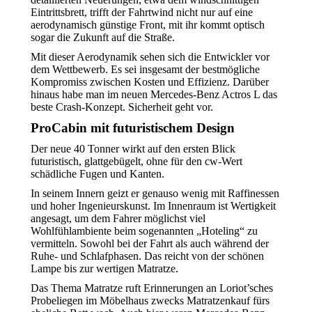
Eintrittsbrett, trifft der Fahrtwind nicht nur auf eine
aerodynamisch günstige Front, mit ihr kommt optisch
sogar die Zukunft auf die Straße.
Mit dieser Aerodynamik sehen sich die Entwickler vor
dem Wettbewerb. Es sei insgesamt der bestmögliche
Kompromiss zwischen Kosten und Effizienz. Darüber
hinaus habe man im neuen Mercedes-Benz Actros L das
beste Crash-Konzept. Sicherheit geht vor.
ProCabin mit futuristischem Design
Der neue 40 Tonner wirkt auf den ersten Blick
futuristisch, glattgebügelt, ohne für den cw-Wert
schädliche Fugen und Kanten.
In seinem Innern geizt er genauso wenig mit Raffinessen
und hoher Ingenieurskunst. Im Innenraum ist Wertigkeit
angesagt, um dem Fahrer möglichst viel
Wohlfühlambiente beim sogenannten „Hoteling“ zu
vermitteln. Sowohl bei der Fahrt als auch während der
Ruhe- und Schlafphasen. Das reicht von der schönen
Lampe bis zur wertigen Matratze.
Das Thema Matratze ruft Erinnerungen an Loriot’sches
Probeliegen im Möbelhaus zwecks Matratzenkauf fürs