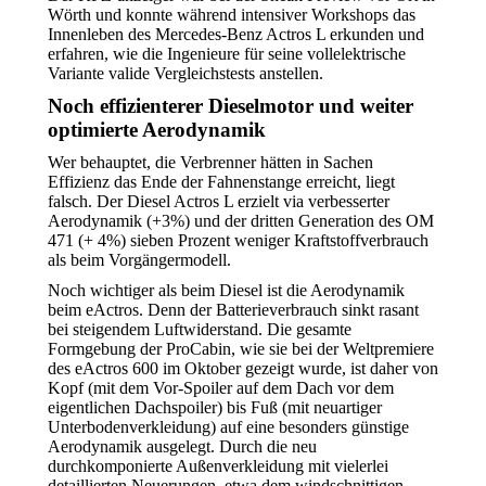
Wörth und konnte während intensiver Workshops das
Innenleben des Mercedes-Benz Actros L erkunden und
erfahren, wie die Ingenieure für seine vollelektrische
Variante valide Vergleichstests anstellen.
Noch effizienterer Dieselmotor und weiter
optimierte Aerodynamik
Wer behauptet, die Verbrenner hätten in Sachen
Effizienz das Ende der Fahnenstange erreicht, liegt
falsch. Der Diesel Actros L erzielt via verbesserter
Aerodynamik (+3%) und der dritten Generation des OM
471 (+ 4%) sieben Prozent weniger Kraftstoffverbrauch
als beim Vorgängermodell.
Noch wichtiger als beim Diesel ist die Aerodynamik
beim eActros. Denn der Batterieverbrauch sinkt rasant
bei steigendem Luftwiderstand. Die gesamte
Formgebung der ProCabin, wie sie bei der Weltpremiere
des eActros 600 im Oktober gezeigt wurde, ist daher von
Kopf (mit dem Vor-Spoiler auf dem Dach vor dem
eigentlichen Dachspoiler) bis Fuß (mit neuartiger
Unterbodenverkleidung) auf eine besonders günstige
Aerodynamik ausgelegt. Durch die neu
durchkomponierte Außenverkleidung mit vielerlei
detaillierten Neuerungen, etwa dem windschnittigen