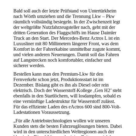
Bald soll auch der letzte Prüfstand von Untertürkheim
nach Wörth umziehen und die Trennung Lkw – Pkw
räumlich vollständig besiegeln. In der Zwischenzeit legt
der weltgrößte Nutzfahrzeugsteller nach, geht mit der
dritten Generation des Flaggschiffs im Hause Daimler
Truck an den Start. Der Mercedes-Benz Actros L ist ein
Luxusliner mit 80 Millimetern längerer Front, was dem
Komfort in der Fahrerkabine unmittelbar zugute kommt,
und vielen anderen Neuerungen. Damit soll das Fahren
auf Langstrecken noch komfortabler, einfacher und
sicherer werden.
Bestellen kann man den Premium-Lkw für den
Fernverkehr schon jetzt, Produktionsstart ist im
Dezember. Bislang gibt es ihn als Diesel oder rein
elektrisch. Doch der Wasserstoff-Kollege ‚Gen H2’ steht
ebenfalls in den Startlöchern, will losdampfen, sobald es
eine vernünftige Ladestruktur für Wasserstoff zulässt.
Für das effiziente Laden des eActros 600 sind 800-Volt-
Ladestationen Voraussetzung.
„Für alle Antriebstechnologien wollen wir unseren
Kunden stets die besten Fahrzeuglösungen bieten. Dabei
wird in den unterschiedlichen Weltregionen auch der