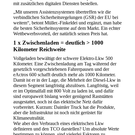
mit zusätzlichen digitalen Diensten bestellen.
„Mit unseren Assistenzsystemen übertreffen wir die
verbindlichen Sicherheitsregelungen (GSR) der EU bei
weitem“, betont Müller.-Finkeldei und ergänzt, man habe
die besten Sicherheitssysteme auf dem Markt. Ein echter
Wettbewerbsvorteil, der natürlich seinen Preis hat.
1 x Zwischenladen = deutlich > 1000
Kilometer Reichweite
Vollgeladen bewältigt der schwere Elektro-Lkw 500
Kilometer. Eine Zwischenladung am Tag während der
gesetzlich vorgeschriebenen Fahrerpausen und der
eActros 600 schafft deutlich mehr als 1000 Kilometer.
Damit ist er in der Lage, die Mehrheit der Diesel-Lkw in
diesem Segment langfristig abzulösen. Langfristig, weil
er im Optimalfall mit 800 Volt zu laden ist, und dafür
sind europaweit bislang weder genügend Raststätten
ausgestattet, noch ist das elektrische Netz dafür
vorbereitet. Kurzum: Daimler Truck hat die Produkte,
aber die Infrastruktur ist noch nicht gerüstet für
Klimaneutralität.
Wie aber den Verbrauch eines elektrischen Lkw
definieren und den TCO darstellen? Um absolute Werte
bestimmen zu können, sind vielerlei Faktoren zu