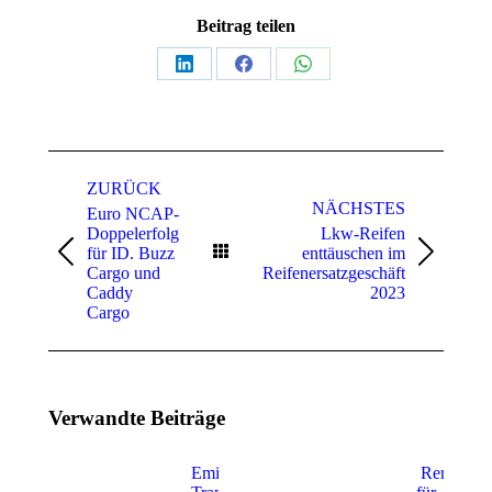
Beitrag teilen
Teilen
Teilen
Teilen
auf
auf
auf
LinkedIn
Facebook
WhatsApp
Kommentarnavigation
ZURÜCK
NÄCHSTES
Euro NCAP-
Doppelerfolg
Lkw-Reifen
für ID. Buzz
enttäuschen im
Vorheriger
Nächster
Cargo und
Reifenersatzgeschäft
Beitrag:
Beitrag:
Caddy
2023
Cargo
Verwandte Beiträge
Emissionsfreies
Remote A