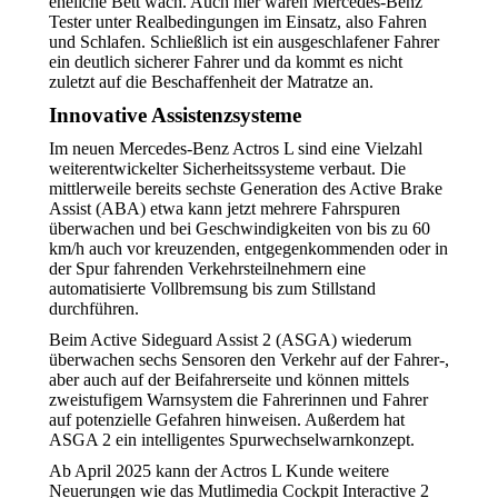
eheliche Bett wach. Auch hier waren Mercedes-Benz
Tester unter Realbedingungen im Einsatz, also Fahren
und Schlafen. Schließlich ist ein ausgeschlafener Fahrer
ein deutlich sicherer Fahrer und da kommt es nicht
zuletzt auf die Beschaffenheit der Matratze an.
Innovative Assistenzsysteme
Im neuen Mercedes-Benz Actros L sind eine Vielzahl
weiterentwickelter Sicherheitssysteme verbaut. Die
mittlerweile bereits sechste Generation des Active Brake
Assist (ABA) etwa kann jetzt mehrere Fahrspuren
überwachen und bei Geschwindigkeiten von bis zu 60
km/h auch vor kreuzenden, entgegenkommenden oder in
der Spur fahrenden Verkehrsteilnehmern eine
automatisierte Vollbremsung bis zum Stillstand
durchführen.
Beim Active Sideguard Assist 2 (ASGA) wiederum
überwachen sechs Sensoren den Verkehr auf der Fahrer-,
aber auch auf der Beifahrerseite und können mittels
zweistufigem Warnsystem die Fahrerinnen und Fahrer
auf potenzielle Gefahren hinweisen. Außerdem hat
ASGA 2 ein intelligentes Spurwechselwarnkonzept.
Ab April 2025 kann der Actros L Kunde weitere
Neuerungen wie das Mutlimedia Cockpit Interactive 2