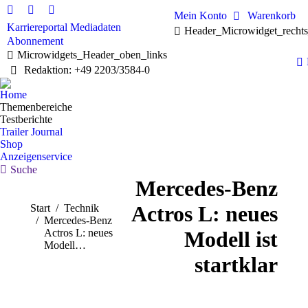
Mein Konto
Warenkorb
Linkedin
Facebook
X
Karriereportal
Mediadaten
Header_Microwidget_recht
page
page
page
Abonnement
opens
opens
opens
Microwidgets_Header_oben_links
in
in
in
Redaktion: +49 2203/3584-0
new
new
new
window
window
window
Home
Themenbereiche
Testberichte
Trailer Journal
Shop
Anzeigenservice
Search:
Suche
Mercedes-Benz
Actros L: neues
Sie befinden sich hier:
Start
Technik
Mercedes-Benz
Actros L: neues
Modell ist
Modell…
startklar