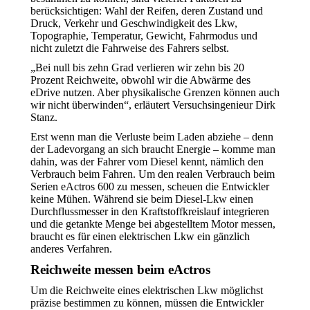
berücksichtigen: Wahl der Reifen, deren Zustand und
Druck, Verkehr und Geschwindigkeit des Lkw,
Topographie, Temperatur, Gewicht, Fahrmodus und
nicht zuletzt die Fahrweise des Fahrers selbst.
„Bei null bis zehn Grad verlieren wir zehn bis 20
Prozent Reichweite, obwohl wir die Abwärme des
eDrive nutzen. Aber physikalische Grenzen können auch
wir nicht überwinden“, erläutert Versuchsingenieur Dirk
Stanz.
Erst wenn man die Verluste beim Laden abziehe – denn
der Ladevorgang an sich braucht Energie – komme man
dahin, was der Fahrer vom Diesel kennt, nämlich den
Verbrauch beim Fahren. Um den realen Verbrauch beim
Serien eActros 600 zu messen, scheuen die Entwickler
keine Mühen. Während sie beim Diesel-Lkw einen
Durchflussmesser in den Kraftstoffkreislauf integrieren
und die getankte Menge bei abgestelltem Motor messen,
braucht es für einen elektrischen Lkw ein gänzlich
anderes Verfahren.
Reichweite messen beim eActros
Um die Reichweite eines elektrischen Lkw möglichst
präzise bestimmen zu können, müssen die Entwickler