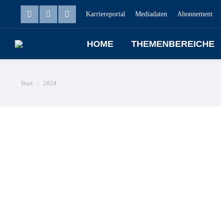
Karriereportal
Mediadaten
Abonnement
HOME
THEMENBEREICHE
Sie befinden sich hier:
Start
2024