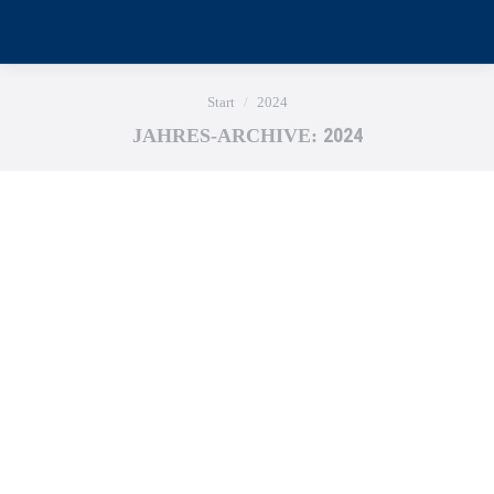
Sie befinden sich hier:
Start
2024
2024
JAHRES-ARCHIVE: