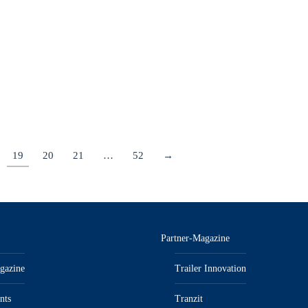
solchen Hürden besser umzugehen und die bestehende
Infrastruktur optimal zu nutzen, entwickelt die TH Köln in
einem neuen Projekt eine Simulationsplattform.
Details
19
20
21
…
52
→
Partner-Magazine
gazine
Trailer Innovation
nts
Tranzit