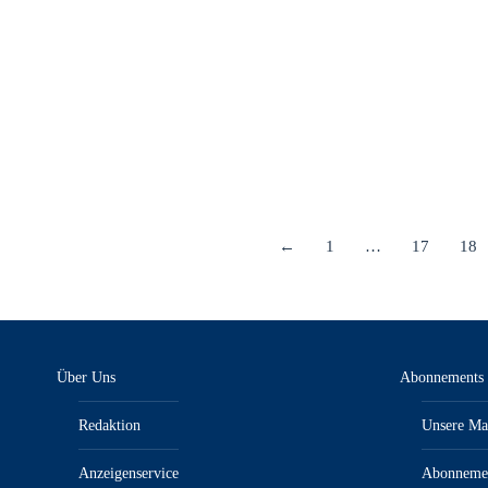
entstehen, sondern in wirtschaftlich besonders sensiblen
Branchen: Logistik, Landwirtschaft und Bergbau. Hier ist der
Handlungsdruck hoch – Fahrermangel, steigende
Betriebskosten und wachsende Anforderungen…
Details
←
1
…
17
18
Über Uns
Abonnements
Redaktion
Unsere Ma
Anzeigenservice
Abonneme