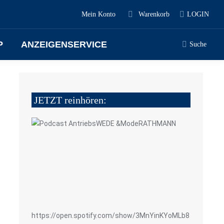
Mein Konto
Warenkorb
LOGIN
P
ANZEIGENSERVICE
Suche
JETZT reinhören:
5
https://open.spotify.com/show/3MnYinKYoMLb8