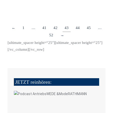
Details
←
1
…
41
42
43
44
45
…
52
→
[ultimate_spacer height=“25″][ultimate_spacer height=“25″]
[/vc_column][/vc_row]
JETZT reinhören: