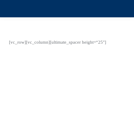
[vc_row][vc_column][ultimate_spacer height=“25″]
Jan.
31
2025