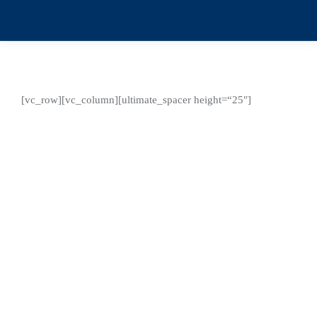
[vc_row][vc_column][ultimate_spacer height=“25″]
Nov.
22
2024