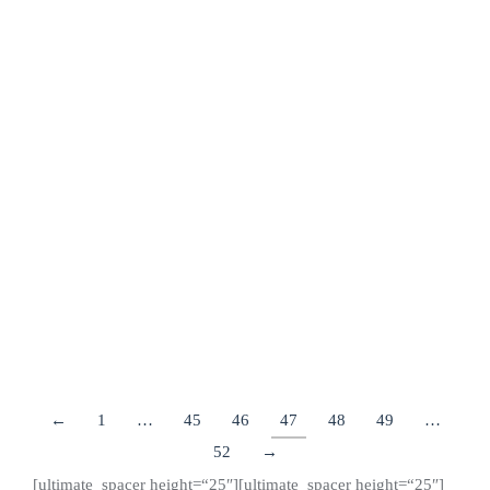
Dekarbonisierungsinitiativen
vorantreiben
Dekarbonisierungsinitiativen vorantreiben: ECG – der
Verband europäischer Fahrzeuglogistik – und das Smart
Freight Centre kündigen Partnerschaft an, um die
Dekarbonisierungsinitiativen im Bereich der Logistik für
Fertigfahrzeuge voranzutreiben.
Details
←
1
…
45
46
47
48
49
…
52
→
[ultimate_spacer height=“25″][ultimate_spacer height=“25″]