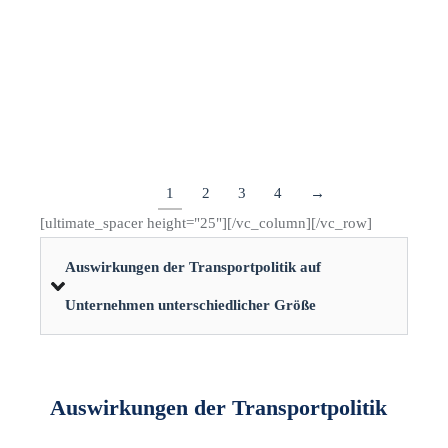
Maßnahme ist Teil einer umfassenden Strategie zur
Reduzierung von CO₂-Emissionen, die eine
Treibstoffeinsparung von bis zu zwei Dritteln…
Details
1
2
3
4
→
[ultimate_spacer height="25"][/vc_column][/vc_row]
Auswirkungen der Transportpolitik auf
Unternehmen unterschiedlicher Größe​
Auswirkungen der Transportpolitik