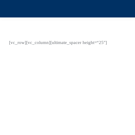
[vc_row][vc_column][ultimate_spacer height=“25″]
Mai
24
2024