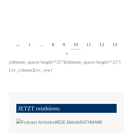
neues Image zu verleihen?
Details
←
1
…
8
9
10
11
12
13
→
[ultimate_spacer height=“25″][ultimate_spacer height=“25″]
[/vc_column][/vc_row]
JETZT reinhören: