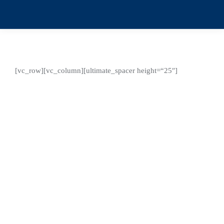
[vc_row][vc_column][ultimate_spacer height=“25″]
Sep.
22
2022