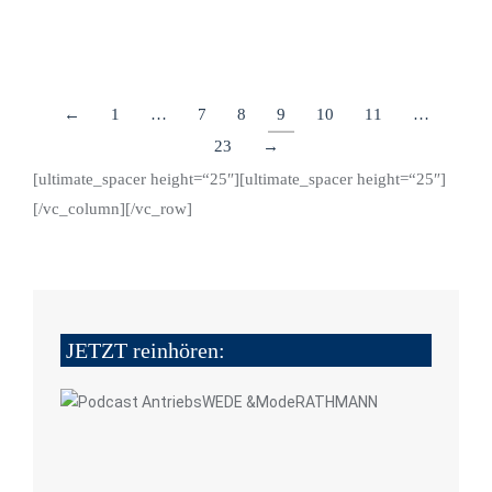
Details
←
1
…
7
8
9
10
11
…
23
→
[ultimate_spacer height=“25″][ultimate_spacer height=“25″]
[/vc_column][/vc_row]
JETZT reinhören: