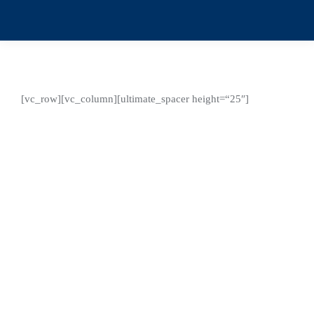
[vc_row][vc_column][ultimate_spacer height=“25″]
ETRC: Iveco S-Way NP als
Voraustruck
Die European Truck Racing Association (Etra) und Iveco
starteten zur FIA European Truck Racing Championship
(ETRC) 2020 eine zusätzliche neue Partnerschaft. Für
alle Rennen der Saison stellt Iveco einen S-Way NP als
Voraustruck zur Verfügung.
Details