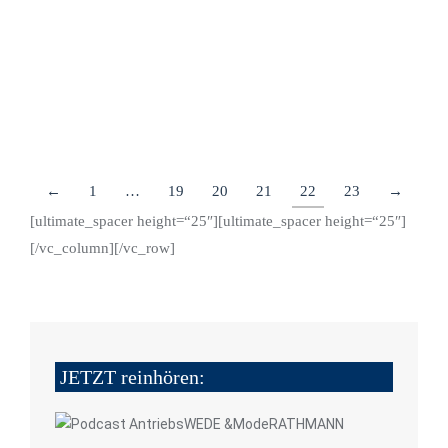
Tonnen Verteiler-LKW kommt für die
Produktionsversorgung des Optik- und
Elektronikkonzerns Zeiss in Oberkochen zum Einsatz.
Details
←
1
…
19
20
21
22
23
→
[ultimate_spacer height=“25″][ultimate_spacer height=“25″]
[/vc_column][/vc_row]
JETZT reinhören: