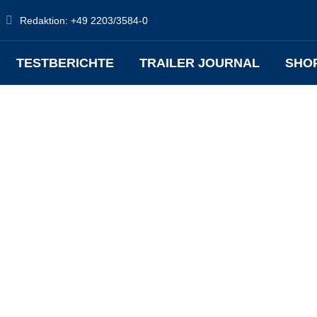
Redaktion: +49 2203/3584-0
TESTBERICHTE
TRAILER JOURNAL
SHO
MAN: Dankeschön an alle Fahrerinnen
Den heutigen Internationalen Frauentag nimmt MAN Truck &
Bus zum Anlass, um alle Fahrerinnen und Frauen in sonstigen
Logistikberufen mit zahlreichen Aktionen für ihre Arbeit zu
würdigen und gezielt in den Mittelpunkt zu stellen.
Details