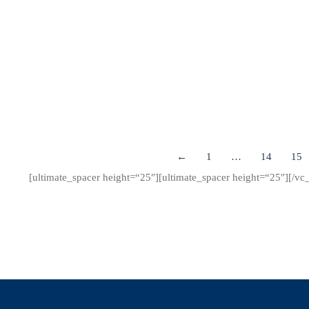
in Deutschland ein. B2B-Kunden, die sich für eines der Abo-
beziehungsweise Langzeit-Modelle (ab 3 Monaten) bei
Europcar entscheiden, können damit ihr Fahrzeug ab sofort an
über 52.900 Stationen in 37 Ländern bargeldlos betanken.
Details
←
1
…
14
15
[ultimate_spacer height=“25″][ultimate_spacer height=“25″][/v