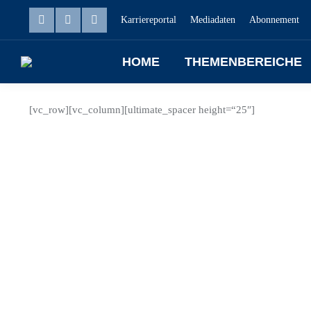
Karriereportal
Mediadaten
Abonnement
HOME
THEMENBEREICHE
[vc_row][vc_column][ultimate_spacer height=“25″]
März
12
2021