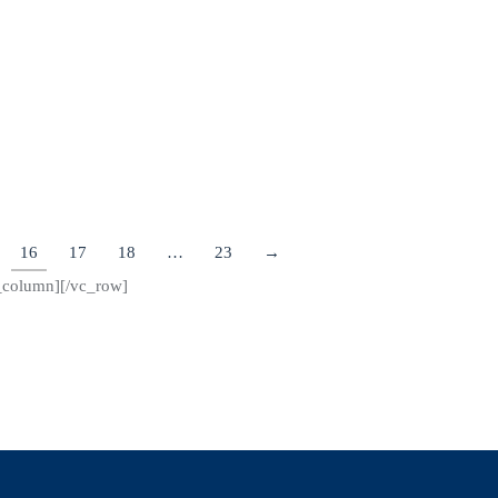
Transportkunden zusätzliche Nachhaltigkeitsdienstleistungen
anbieten und weltweit 700.000 Tonnen CO2-Emissionen pro
Jahr kompensieren.
Details
16
17
18
…
23
→
c_column][/vc_row]