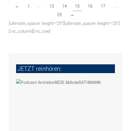
←
1
…
13
14
15
16
17
…
25
→
[ultimate_spacer height=“25″][ultimate_spacer height=“25″]
[/vc_column][/vc_row]
JETZT reinhören: