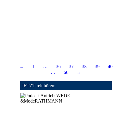
nächsten Generation von Mercedes-Benz
Brennstoffzellen-Lkw aufgebaut und jüngst in
ersten anspruchsvollen Tests auf Herz und
Nieren geprüft. Zwei Fahrzeuge der nächsten
Entwicklungsstufe des Mercedes-Benz GenH2
Truck unterzogen sich dabei einer intensiven
Wintererprobung am Simplonpass im…
Details
←
1
…
36
37
38
39
40
…
66
→
JETZT reinhören: