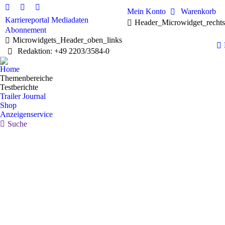
Mein Konto
Warenkorb
Linkedin
Facebook
X
Karriereportal
Mediadaten
Header_Microwidget_recht
page
page
page
Abonnement
opens
opens
opens
Microwidgets_Header_oben_links
in
in
in
Redaktion: +49 2203/3584-0
new
new
new
window
window
window
Home
Themenbereiche
Testberichte
Trailer Journal
Shop
Anzeigenservice
Search:
Suche
Apr.
14
2025