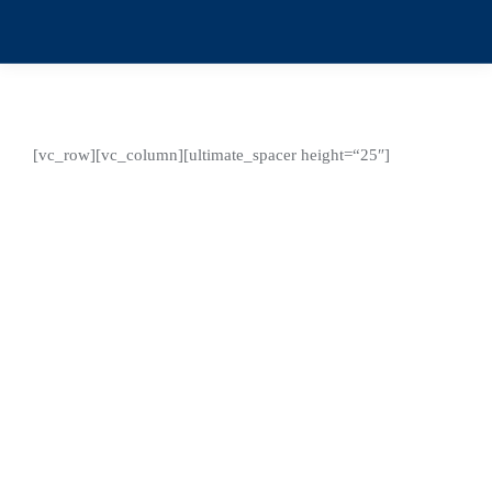
[vc_row][vc_column][ultimate_spacer height=“25″]
Feb.
27
2026