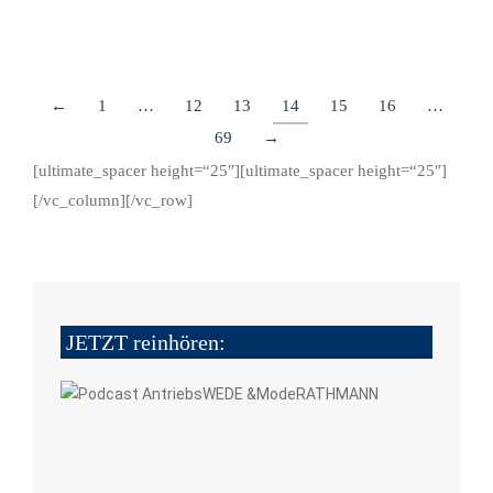
←
1
…
12
13
14
15
16
…
69
→
[ultimate_spacer height=“25″][ultimate_spacer height=“25″]
[/vc_column][/vc_row]
JETZT reinhören: