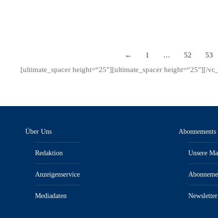
←
1
…
52
53
[ultimate_spacer height=“25″][ultimate_spacer height=“25″][/v
Über Uns
Abonnements
Redaktion
Unsere Ma
Anzeigenservice
Abonneme
Mediadaten
Newsletter