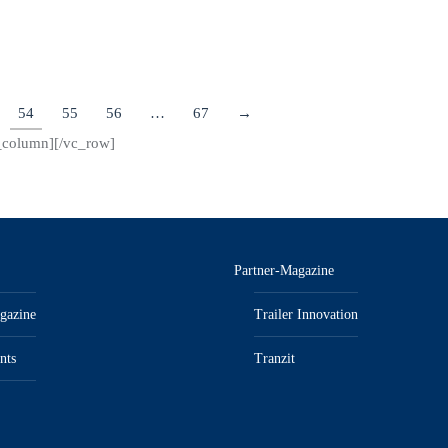
Details
54
55
56
…
67
→
c_column][/vc_row]
Partner-Magazine
gazine
Trailer Innovation
nts
Tranzit