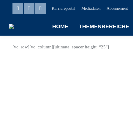
Karriereportal
Mediadaten
Abonnement
HOME
THEMENBEREICHE
[vc_row][vc_column][ultimate_spacer height=“25″]
Aug.
30
2024