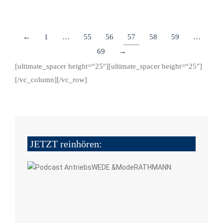
←
1
…
55
56
57
58
59
…
69
→
[ultimate_spacer height=“25″][ultimate_spacer height=“25″]
[/vc_column][/vc_row]
JETZT reinhören: