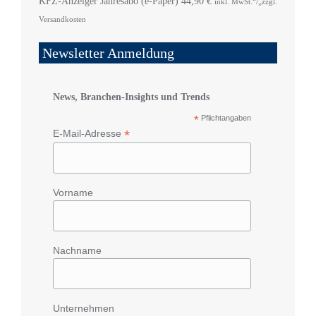
KFZ-Anzeiger Jahresabo (e-Paper)
44,90
€
inkl. MwSt.“/„zzgl.
Versandkosten
Newsletter Anmeldung
News, Branchen-Insights und Trends
*
Pflichtangaben
*
E-Mail-Adresse
Vorname
Nachname
Unternehmen