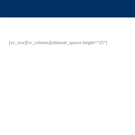
[vc_row][vc_column][ultimate_spacer height=“25″]
Juli
18
2024