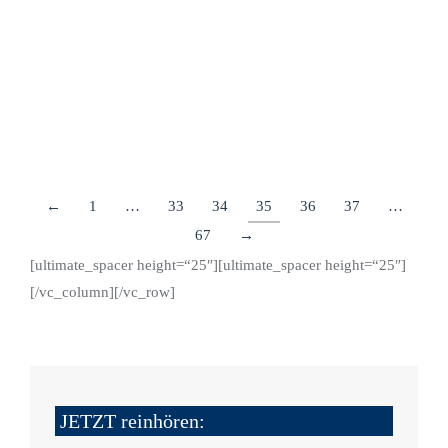
Automobilindustrie zu erfüllen und einzuhalten.
Grundlage ist die Verordnung der UN/ECE R156, die
Hersteller zur…
Details
←
1
…
33
34
35
36
37
…
67
→
[ultimate_spacer height=“25″][ultimate_spacer height=“25″]
[/vc_column][/vc_row]
JETZT reinhören: