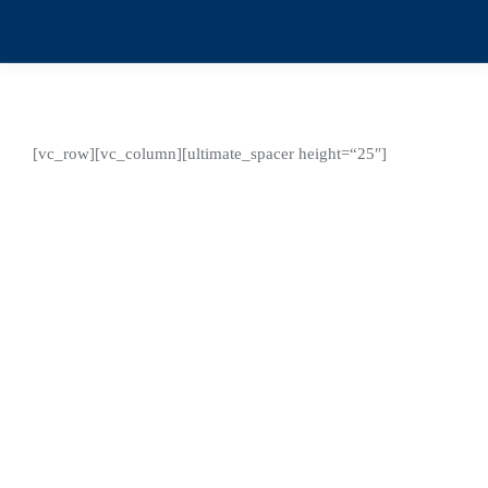
[vc_row][vc_column][ultimate_spacer height=“25″]
Mai
28
2025