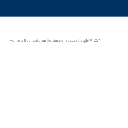
[vc_row][vc_column][ultimate_spacer height=“25″]
Jan.
29
2024