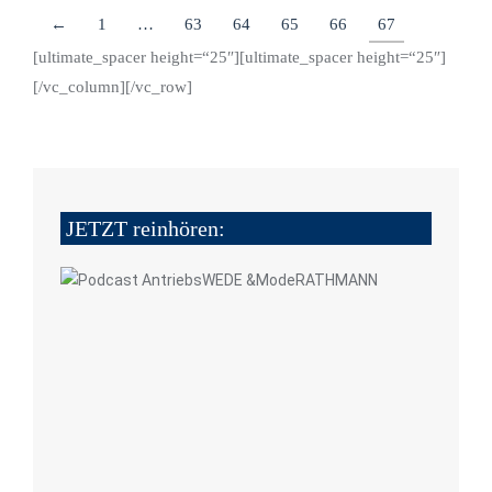
←
1
…
63
64
65
66
67
[ultimate_spacer height=“25″][ultimate_spacer height=“25″]
[/vc_column][/vc_row]
JETZT reinhören: