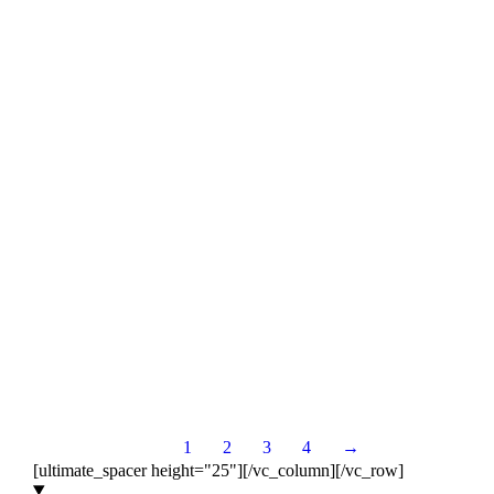
2025
Dez.
5
2024
1
2
3
4
→
[ultimate_spacer height="25"][/vc_column][/vc_row]